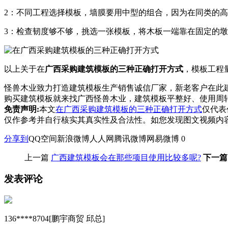
2：不同工程选择模板，墙膜要用中型的组合，因为在同类的
3：检查韧度够不够，挑选一张模板，将木板一端靠在固定的
以上关于在
广西采购建筑模板的三种正确打开方式
，模板工程
怪兽木业致力打造建筑模板生产销售诚信厂家，新老客户在此
购买建筑模板就来找广西怪兽木业，建筑模板平整好、使用周转
免责声明:
本文
在广西采购建筑模板的三种正确打开方式
仅代表
仅作参考并自行核实其真实性及合法性。如您发现图文视频内
分享到
QQ空间
新浪微博
人人网
腾讯微博
网易微博
0
上一篇
广西建筑模板会在那些项目使用比较多呢?
下一篇
发表评论
136****8704[鹏宇商贸 邱总]