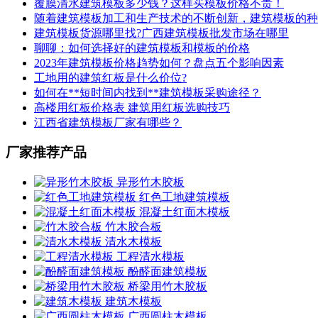
覆膜清水建筑模板多少钱？这样买模板价格不贵！
随着建筑模板加工和生产技术的不断创新，建筑模板的种
建筑模板货源哪里找?广西建筑模板批发市场在哪里
聊聊：如何选择好的建筑模板和模板的价格
2023年建筑模板价格趋势如何？盘点五个影响因素
工地用的建筑红板是什么价位?
如何在**短时间内找到**建筑模板采购途径？
高楼用红板价格表 建筑用红板选购技巧
江西省建筑模板厂家有哪些？
厂家推荐产品
异形竹木胶板
红色工地建筑模板
混凝土红面木模板
竹木胶合板
清水木模板
工程清水模板
酚醛面建筑模板
桥梁用竹木胶板
建筑木模板
广西圆柱木模板