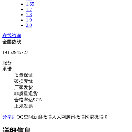
1.65
1.7
1.8
1.9
2.0
在线咨询
全国热线
19152945727
服务
承诺
质量保证
破损无忧
厂家发货
非质量退货
合格率达97%
正规发票
分享到
QQ空间
新浪微博
人人网
腾讯微博
网易微博
0
详细信息