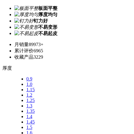
板面平整
厚度均匀
钉力好
不易变形
不易起皮
月销量
89973+
累计评价
6965
收藏产品
3229
厚度
0.9
1.0
1.15
1.2
1.25
1.3
1.35
1.4
1.45
1.5
1.6