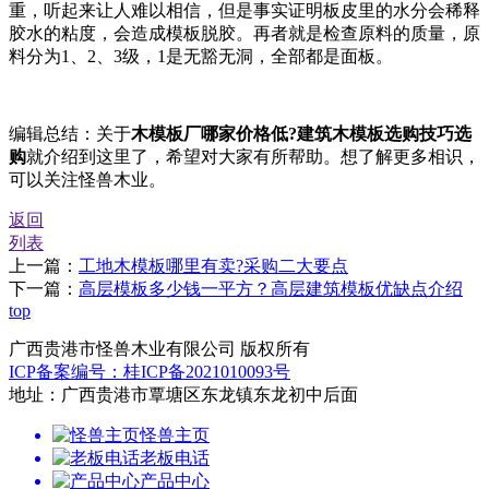
重，听起来让人难以相信，但是事实证明板皮里的水分会稀释
胶水的粘度，会造成模板脱胶。再者就是检查原料的质量，原
料分为1、2、3级，1是无豁无洞，全部都是面板。
编辑总结：关于
木模板厂哪家价格低?建筑木模板选购技巧选
购
就介绍到这里了，希望对大家有所帮助。想了解更多相识，
可以关注怪兽木业。
返回
列表
上一篇：
工地木模板哪里有卖?采购二大要点
下一篇：
高层模板多少钱一平方？高层建筑模板优缺点介绍
top
广西贵港市怪兽木业有限公司 版权所有
ICP备案编号：桂ICP备2021010093号
地址：广西贵港市覃塘区东龙镇东龙初中后面
怪兽主页
老板电话
产品中心