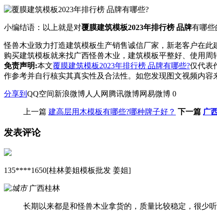
小编结语：以上就是对
覆膜建筑模板2023年排行榜 品牌
有哪些
怪兽木业致力打造建筑模板生产销售诚信厂家，新老客户在此
购买建筑模板就来找广西怪兽木业，建筑模板平整好、使用周转
免责声明:
本文
覆膜建筑模板2023年排行榜 品牌有哪些?
仅代表
作参考并自行核实其真实性及合法性。如您发现图文视频内容
分享到
QQ空间
新浪微博
人人网
腾讯微博
网易微博
0
上一篇
建高层用木模板有哪些?哪种牌子好？
下一篇
广
发表评论
135****1650[桂林姜姐模板批发 姜姐]
广西桂林
长期以来都是和怪兽木业拿货的，质量比较稳定，很少听