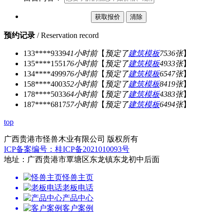
预约记录
/ Reservation record
133****9339
41小时前
【
预定了
建筑模板
7536张
】
135****1551
76小时前
【
预定了
建筑模板
4933张
】
134****4999
76小时前
【
预定了
建筑模板
6547张
】
158****4003
52小时前
【
预定了
建筑模板
8419张
】
178****5033
64小时前
【
预定了
建筑模板
4383张
】
187****6817
57小时前
【
预定了
建筑模板
6494张
】
top
广西贵港市怪兽木业有限公司 版权所有
ICP备案编号：桂ICP备2021010093号
地址：广西贵港市覃塘区东龙镇东龙初中后面
怪兽主页
老板电话
产品中心
客户案例