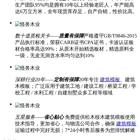
生产团队95%均是拥有10年以上经验老匠人，年产能高
达6万立方米，全年现货库存足，自产自销，性价比高。
数十道质检关卡——
质量有保障
严格遵守GB/T9846-2015
产品执行标准，荣获CARB证书CPA证书，卡波认证板
材合格率高达99%；从原木开始精选板材，精选原料全
一级，无皮无洞含水率均匀达到10%
深耕行业20年——
定制有保障
20年专注
建筑模板
、建筑
木模板；广泛应用于建筑工地 / 建设工程 / 桥梁工程 / 学
校工程 / 水利工程 / 自建别墅众多工程等领域
五星服务——
省心贴心
免费提供松木桉木建筑模板使用
技术指导，更加省心，与物流公司合作，确保
建筑模板
运输过程中完好无损；7*24小时售后服务为您排忧解难