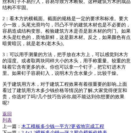
丝和钉子不易拧入，容易导致方木断裂。这种建筑方木的成品
结构不牢固。
2：看木方的横截面。截面的规格是一定的要求和标准。要大
小一致，头尾光滑均匀，凹凸不平的建筑木材也是不必要的，
容易造成结构变形。检验建筑方木是否是新木材的窍门。如果
木头是红色的，质地新鲜，这是新木材。反之，如果颜色有点
暗黄暗沉，就是老木(老木头)。
3：可以用手测量的方法，把手放在木方上，可以感觉到木方
的湿度。或者取两块同样大小的木头，用手称重量。较重的意
味着它含有更多的水。你也可以拿一个钉子，把它钉进木方
里。如果钉子容易钉入，说明木方含水量少，比较干燥。
关于建筑用方木，对于建筑工程效果有着很重要的影响,上面
看过了建筑用方木多少钱价格等情况的了解,大家觉得便宜和
贵，你选对了吗?几个技巧告诉你,能不能达到你想要的效果
呢?
返回
列表
上一篇：
木工模板多少钱一平方?更省地完成工程
下一篇：
2.4×1.2模板多少钱一张？胶合模板价格表