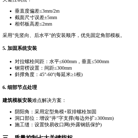
垂直度偏差≤3mm/2m
截面尺寸误差±5mm
相邻板高差≤2mm
采用”先竖向、后水平”的安装顺序，优先固定角部模板。
5. 加固系统安装
对拉螺栓间距：水平≤600mm，垂直≤500mm
钢背楞设置：间距≤300mm
斜撑角度：45°-60°(每延米≥1根)
6. 细部节点处理
建筑模板安装
难点解决方案：
阴阳角：采用定型角模+双排螺栓加固
洞口部位：增设”井”字支撑(每边外扩≥300mm)
施工缝：设置快易收口网(外露钢筋保护)
三、质量控制七大关键指标