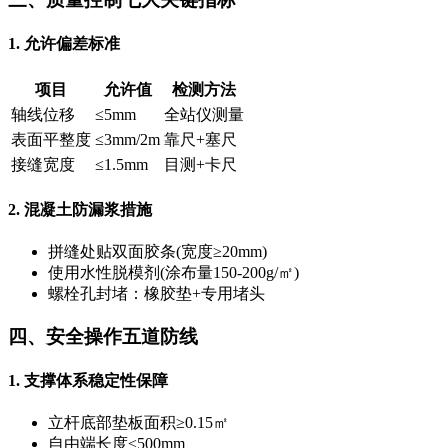
1. 允许偏差标准
项目
允许值
检测方法
轴线位移
≤5mm
全站仪测量
表面平整度
≤3mm/2m
靠尺+塞尺
接缝宽度
≤1.5mm
目测+卡尺
2. 混凝土防漏浆措施
拼缝处贴双面胶条(宽度≥20mm)
使用水性脱模剂(涂布量150-200g/㎡)
螺栓孔封堵：橡胶垫+专用堵头
四、安全操作五道防线
1. 支撑体系稳定性保障
立杆底部垫板面积≥0.15㎡
自由端长度≤500mm