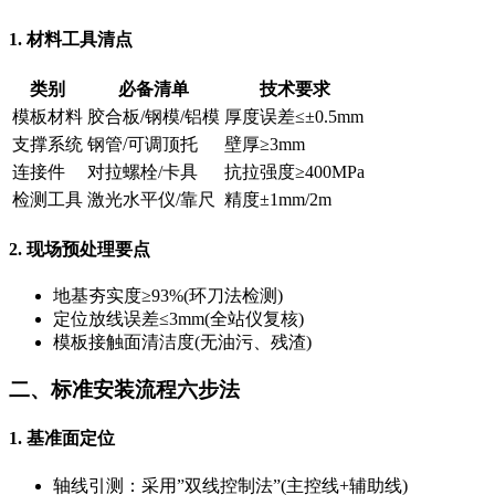
1. 材料工具清点
类别
必备清单
技术要求
模板材料
胶合板/钢模/铝模
厚度误差≤±0.5mm
支撑系统
钢管/可调顶托
壁厚≥3mm
连接件
对拉螺栓/卡具
抗拉强度≥400MPa
检测工具
激光水平仪/靠尺
精度±1mm/2m
2. 现场预处理要点
地基夯实度≥93%(环刀法检测)
定位放线误差≤3mm(全站仪复核)
模板接触面清洁度(无油污、残渣)
二、标准安装流程六步法
1. 基准面定位
轴线引测：采用”双线控制法”(主控线+辅助线)