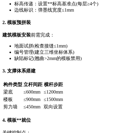
标高传递：设置**标高基准点(每层≥4个)
边线标识：弹墨线宽度≤1mm
2. 模板预拼装
建筑模板安装
前需完成：
地面试拼(检查接缝≤1mm)
编号管理(建立三维坐标体系)
缺陷标记(翘曲>2mm的模板禁用)
3. 支撑体系搭建
构件类型
立杆间距
横杆步距
梁底
≤600mm
≤1200mm
楼板
≤900mm
≤1500mm
剪力墙
≤450mm
双向设置
4. 模板**就位
关键控制点：