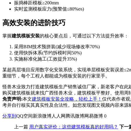
振捣棒距模板≥200mm
实时监测模板应力(预警值≤80%σs)
高效安装的进阶技巧
掌握
建筑模板安装
的核心要点后，可通过以下方法提升效率：
采用BIM技术预拼装(减少现场修改率70%)
使用快拆体系(节约拆模时间50%)
实施标准化施工(工效提升35%)
某超高层项目应用数字化安装系统，实现单层模板安装误差≤2
重细节，每个工程人都能成为模板安装的行家里手。
怪兽木业致力打造建筑模板生产销售诚信厂家，新老客户在此
购买建筑模板就来找广西怪兽木业，建筑模板平整好、使用周转
免责声明:
本文
建筑模板安装全攻略，轻松上手！
仅代表作者观
考并自行核实其真实性及合法性。如您发现图文视频内容来源
分享到
QQ空间
新浪微博
人人网
腾讯微博
网易微博
0
上一篇
用户真实评价：这些建筑模板真的好用吗？
下一