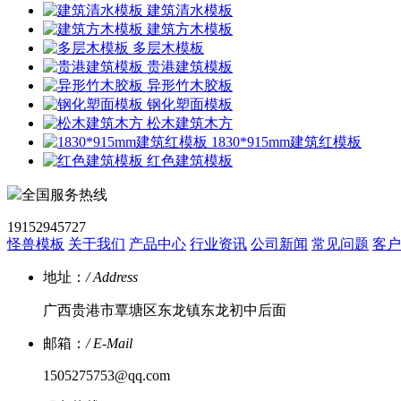
建筑清水模板
建筑方木模板
多层木模板
贵港建筑模板
异形竹木胶板
钢化塑面模板
松木建筑木方
1830*915mm建筑红模板
红色建筑模板
全国服务热线
19152945727
怪兽模板
关于我们
产品中心
行业资讯
公司新闻
常见问题
客户
地址：
/ Address
广西贵港市覃塘区东龙镇东龙初中后面
邮箱：
/ E-Mail
1505275753@qq.com