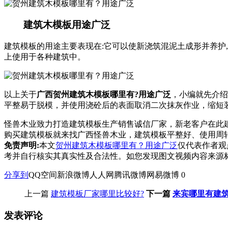
建筑木模板用途广泛
建筑模板的用途主要表现在:它可以使新浇筑混泥土成形并养护
上使用于各种建筑中。
以上关于
广西贺州建筑木模板哪里有?用途广泛
，小编就先介绍
平整易于脱模，并使用浇砼后的表面取消二次抹灰作业，缩短
怪兽木业致力打造建筑模板生产销售诚信厂家，新老客户在此
购买建筑模板就来找广西怪兽木业，建筑模板平整好、使用周转
免责声明:
本文
贺州建筑木模板哪里有？用途广泛
仅代表作者观
考并自行核实其真实性及合法性。如您发现图文视频内容来源
分享到
QQ空间
新浪微博
人人网
腾讯微博
网易微博
0
上一篇
建筑模板厂家哪里比较好?
下一篇
来宾哪里有建
发表评论