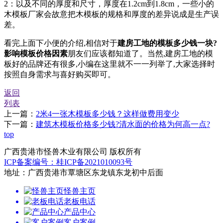
2：以及不同的厚度和尺寸，厚度在1.2cm到1.8cm，一些小的
木模板厂家会故意把木模板的规格和厚度的差异说成是生产误
差。
看完上面下小便的介绍,相信对于
建房工地的模板多少钱一块?
影响模板价格因素
朋友们应该都知道了。当然,建房工地的模
板好的品牌还有很多,小编在这里就不一一列举了,大家选择时
按照自身需求与喜好购买即可。
返回
列表
上一篇：
2米4一张木模板多少钱？这样做费用变少
下一篇：
建筑木模板价格多少钱?清水面的价格为何高一点?
top
广西贵港市怪兽木业有限公司 版权所有
ICP备案编号：桂ICP备2021010093号
地址：广西贵港市覃塘区东龙镇东龙初中后面
怪兽主页
老板电话
产品中心
客户案例