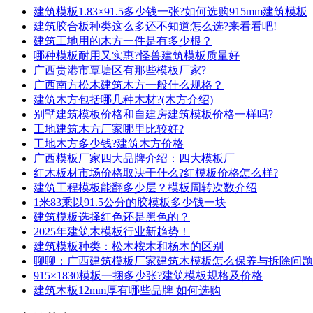
建筑模板1.83×91.5多少钱一张?如何选购915mm建筑模板
建筑胶合板种类这么多还不知道怎么选?来看看吧!
建筑工地用的木方一件是有多少根？
哪种模板耐用又实惠?怪兽建筑模板质量好
广西贵港市覃塘区有那些模板厂家?
广西南方松木建筑木方一般什么规格？
建筑木方包括哪几种木材?(木方介绍)
别墅建筑模板价格和自建房建筑模板价格一样吗?
工地建筑木方厂家哪里比较好?
工地木方多少钱?建筑木方价格
广西模板厂家四大品牌介绍：四大模板厂
红木板材市场价格取决于什么?红模板价格怎么样?
建筑工程模板能翻多少层？模板周转次数介绍
1米83乘以91.5公分的胶模板多少钱一块
建筑模板选择红色还是黑色的？
2025年建筑木模板行业新趋势！
建筑模板种类：松木桉木和杨木的区别
聊聊：广西建筑模板厂家建筑木模板怎么保养与拆除问题
915×1830模板一捆多少张?建筑模板规格及价格
建筑木板12mm厚有哪些品牌 如何选购