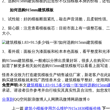
2、选购915mm建筑模板的总造价不仅指模板本身的价格，
如何选购915mm建筑模板
1、试性能：好的模板断面紧扎，敲击声音清脆，且柔韧性强
2、留心眼：注意查看模板板芯：目前市面上有一级整芯板、二
大小。
3、看外观：面板分为漆面板和松本本色面板，看平整度和光
购915mm建筑模板,一般难以分辨出质量好坏，很多人在购买91
如需了解更多相关如何选购915mm建筑模板可以看看上面写
怪兽木业致力打造建筑模板生产销售诚信厂家，新老客户在此
购买建筑模板就来找广西怪兽木业，建筑模板平整好、使用周转
免责声明:
本文
建筑模板1.83×91.5多少钱一张?如何选购915m
承诺。请读者仅作参考并自行核实其真实性及合法性。如您发
分享到
QQ空间
新浪微博
人人网
腾讯微博
网易微博
0
上一篇
建筑小模板使用怎么维护?915x1830模板价格
下一