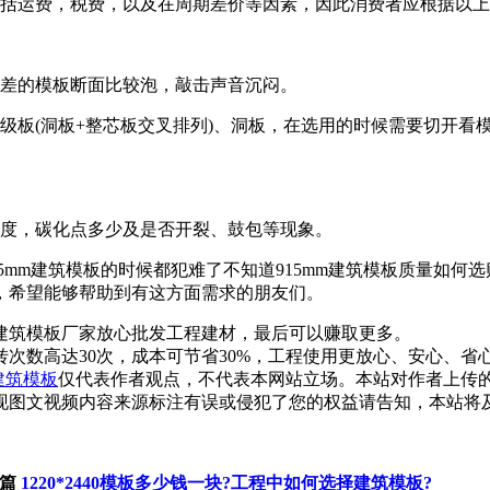
还包括运费，税费，以及在周期差价等因素，因此消费者应根据以
。差的模板断面比较泡，敲击声音沉闷。
级板(洞板+整芯板交叉排列)、洞板，在选用的时候需要切开看
泽度，碳化点多少及是否开裂、鼓包等现象。
5mm建筑模板的时候都犯难了不知道915mm建筑模板质量如何选购
道，希望能够帮助到有这方面需求的朋友们。
建筑模板厂家放心批发工程建材，最后可以赚取更多。
次数高达30次，成本可节省30%，工程使用更放心、安心、省
m建筑模板
仅代表作者观点，不代表本网站立场。本站对作者上传
现图文视频内容来源标注有误或侵犯了您的权益请告知，本站将
篇
1220*2440模板多少钱一块?工程中如何选择建筑模板?