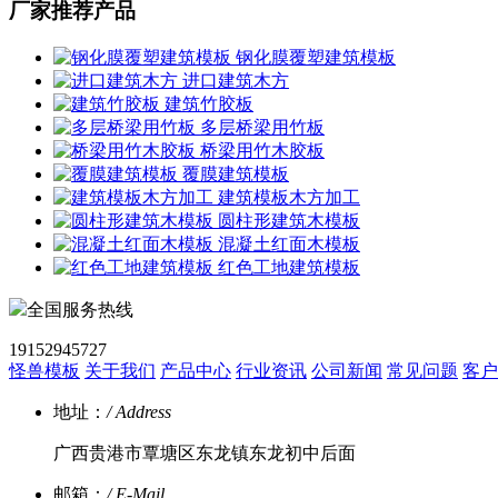
厂家推荐产品
钢化膜覆塑建筑模板
进口建筑木方
建筑竹胶板
多层桥梁用竹板
桥梁用竹木胶板
覆膜建筑模板
建筑模板木方加工
圆柱形建筑木模板
混凝土红面木模板
红色工地建筑模板
全国服务热线
19152945727
怪兽模板
关于我们
产品中心
行业资讯
公司新闻
常见问题
客户
地址：
/ Address
广西贵港市覃塘区东龙镇东龙初中后面
邮箱：
/ E-Mail